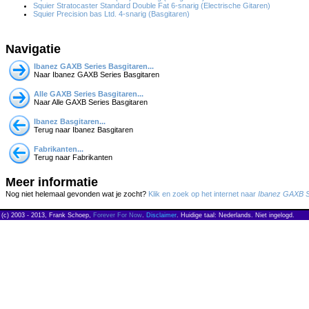
Squier Stratocaster Standard Double Fat 6-snarig (Electrische Gitaren)
Squier Precision bas Ltd. 4-snarig (Basgitaren)
Navigatie
Ibanez GAXB Series Basgitaren...
Naar Ibanez GAXB Series Basgitaren
Alle GAXB Series Basgitaren...
Naar Alle GAXB Series Basgitaren
Ibanez Basgitaren...
Terug naar Ibanez Basgitaren
Fabrikanten...
Terug naar Fabrikanten
Meer informatie
Nog niet helemaal gevonden wat je zocht?
Klik en zoek op het internet naar
Ibanez GAXB S
(c) 2003 - 2013, Frank Schoep,
Forever For Now
.
Disclaimer
. Huidige taal: Nederlands. Niet ingelogd.