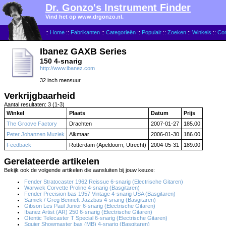
Dr. Gonzo's Instrument Finder
Vind het op www.drgonzo.nl.
::
Home
::
Fabrikanten
::
Categorieën
::
Populair
::
Zoeken
::
Winkels
::
Con
Ibanez GAXB Series
150 4-snarig
http://www.ibanez.com
32 inch mensuur
Verkrijgbaarheid
Aantal resultaten: 3 (1-3)
Winkel
Plaats
Datum
Prijs
The Groove Factory
Drachten
2007-01-27
185.00
Peter Johanzen Muziek
Alkmaar
2006-01-30
186.00
Feedback
Rotterdam (Apeldoorn, Utrecht)
2004-05-31
189.00
Gerelateerde artikelen
Bekijk ook de volgende artikelen die aansluiten bij jouw keuze:
Fender Stratocaster 1962 Reissue 6-snarig (Electrische Gitaren)
Warwick Corvette Proline 4-snarig (Basgitaren)
Fender Precision bas 1957 Vintage 4-snarig USA (Basgitaren)
Samick / Greg Bennett Jazzbas 4-snarig (Basgitaren)
Gibson Les Paul Junior 6-snarig (Electrische Gitaren)
Ibanez Artist (AR) 250 6-snarig (Electrische Gitaren)
Otentic Telecaster T Special 6-snarig (Electrische Gitaren)
Squier Showmaster bas (MB) 4-snarig (Basgitaren)