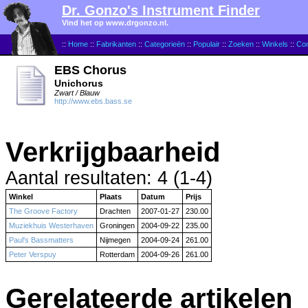
Dr. Gonzo's Instrument Finder
Vind het op www.drgonzo.nl.
::
Home
::
Fabrikanten
::
Categorieën
::
Populair
::
Zoeken
::
Winkels
::
Con
EBS Chorus
Unichorus
Zwart / Blauw
http://www.ebs.bass.se
Verkrijgbaarheid
Aantal resultaten: 4 (1-4)
Winkel
Plaats
Datum
Prijs
The Groove Factory
Drachten
2007-01-27
230.00
Muziekhuis Westerhaven
Groningen
2004-09-22
235.00
Paul's Bassmatters
Nijmegen
2004-09-24
261.00
Peter Verspuy
Rotterdam
2004-09-26
261.00
Gerelateerde artikelen