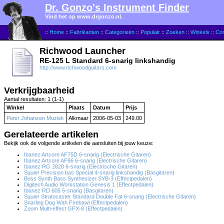
Dr. Gonzo's Instrument Finder
Vind het op www.drgonzo.nl.
::
Home
::
Fabrikanten
::
Categorieën
::
Populair
::
Zoeken
::
Winkels
::
Con
Richwood Launcher
RE-125 L Standard 6-snarig linkshandig
http://www.richwoodguitars.com
Verkrijgbaarheid
Aantal resultaten: 1 (1-1)
Winkel
Plaats
Datum
Prijs
Peter Johanzen Muziek
Alkmaar
2006-05-03
249.00
Gerelateerde artikelen
Bekijk ook de volgende artikelen die aansluiten bij jouw keuze:
Ibanez Artcore AF75D 6-snarig (Electrische Gitaren)
Ibanez Artcore AF86 6-snarig (Electrische Gitaren)
Ibanez RG 2820 6-snarig (Electrische Gitaren)
Squier Precision bas Special 4-snarig linkshandig (Basgitaren)
Boss Synth Bass Synthesizer SYB-3 (Effectpedalen)
Digitech Audio Workstation Genesis 1 (Effectpedalen)
Ibanez RD 605 5-snarig (Basgitaren)
Squier Stratocaster Standard Double Fat 6-snarig (Electrische Gitaren)
Snarling Dog Wah Firebawl (Effectpedalen)
Zoom Multi-effect GFX-8 (Effectpedalen)