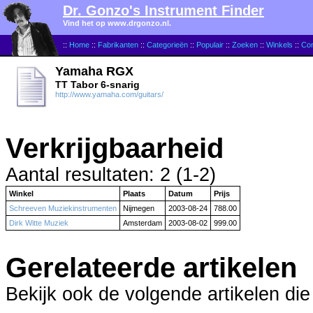
Dr. Gonzo's Instrument Finder
Vind het op www.drgonzo.nl.
::
Home
::
Fabrikanten
::
Categorieën
::
Populair
::
Zoeken
::
Winkels
::
Con
Yamaha RGX
TT Tabor 6-snarig
http://www.yamaha.com/guitars/
Verkrijgbaarheid
Aantal resultaten: 2 (1-2)
Winkel
Plaats
Datum
Prijs
Schreeven Muziekinstrumenten
Nijmegen
2003-08-24
788.00
Dirk Witte Muziek
Amsterdam
2003-08-02
999.00
Gerelateerde artikelen
Bekijk ook de volgende artikelen die