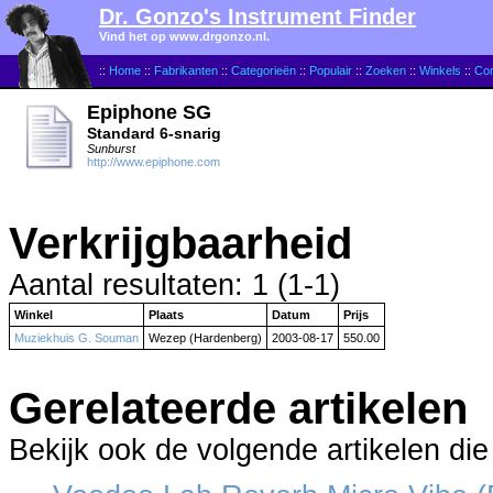
Dr. Gonzo's Instrument Finder
Vind het op www.drgonzo.nl.
::
Home
::
Fabrikanten
::
Categorieën
::
Populair
::
Zoeken
::
Winkels
::
Con
Epiphone SG
Standard 6-snarig
Sunburst
http://www.epiphone.com
Verkrijgbaarheid
Aantal resultaten: 1 (1-1)
Winkel
Plaats
Datum
Prijs
Muziekhuis G. Souman
Wezep (Hardenberg)
2003-08-17
550.00
Gerelateerde artikelen
Bekijk ook de volgende artikelen die