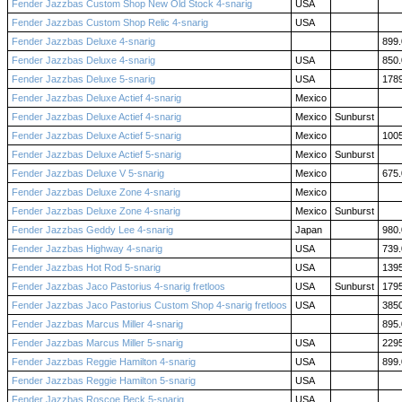
Fender Jazzbas Custom Shop New Old Stock 4-snarig
USA
Fender Jazzbas Custom Shop Relic 4-snarig
USA
Fender Jazzbas Deluxe 4-snarig
899.
Fender Jazzbas Deluxe 4-snarig
USA
850.
Fender Jazzbas Deluxe 5-snarig
USA
178
Fender Jazzbas Deluxe Actief 4-snarig
Mexico
Fender Jazzbas Deluxe Actief 4-snarig
Mexico
Sunburst
Fender Jazzbas Deluxe Actief 5-snarig
Mexico
100
Fender Jazzbas Deluxe Actief 5-snarig
Mexico
Sunburst
Fender Jazzbas Deluxe V 5-snarig
Mexico
675.
Fender Jazzbas Deluxe Zone 4-snarig
Mexico
Fender Jazzbas Deluxe Zone 4-snarig
Mexico
Sunburst
Fender Jazzbas Geddy Lee 4-snarig
Japan
980.
Fender Jazzbas Highway 4-snarig
USA
739.
Fender Jazzbas Hot Rod 5-snarig
USA
139
Fender Jazzbas Jaco Pastorius 4-snarig fretloos
USA
Sunburst
179
Fender Jazzbas Jaco Pastorius Custom Shop 4-snarig fretloos
USA
385
Fender Jazzbas Marcus Miller 4-snarig
895.
Fender Jazzbas Marcus Miller 5-snarig
USA
229
Fender Jazzbas Reggie Hamilton 4-snarig
USA
899.
Fender Jazzbas Reggie Hamilton 5-snarig
USA
Fender Jazzbas Roscoe Beck 5-snarig
USA