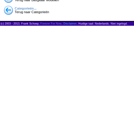
Terug naar Basgitaar Modellen
Categorieën...
Terug naar Categorieën
(c) 2003 - 2013, Frank Schoep,
Forever For Now
.
Disclaimer
. Huidige taal: Nederlands. Niet ingelogd.