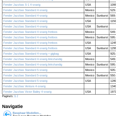
Fender Jazzbas S-1 4-snarig
USA
109
Fender Jazzbas Standard 4-snarig
Mexico
529.
Fender Jazzbas Standard 4-snarig
Mexico
Sunburst
569.
Fender Jazzbas Standard 4-snarig
USA
1150
Fender Jazzbas Standard 4-snarig
USA
Sunburst
Fender Jazzbas Standard 4-snarig fretloos
Mexico
549.
Fender Jazzbas Standard 4-snarig fretloos
Mexico
Sunburst
595.
Fender Jazzbas Standard 4-snarig fretloos
USA
124
Fender Jazzbas Standard 4-snarig fretloos
USA
Sunburst
129
Fender Jazzbas Standard 4-snarig + gigbag
USA
925.
Fender Jazzbas Standard 4-snarig linkshandig
Mexico
549.
Fender Jazzbas Standard 4-snarig linkshandig
Mexico
Sunburst
595.
Fender Jazzbas Standard 5-snarig
Mexico
505.
Fender Jazzbas Standard 5-snarig
Mexico
Sunburst
550.
Fender Jazzbas Standard 5-snarig
USA
128
Fender Jazzbas Venture 4-snarig
134
Fender Jazzbas Victor Bailey 4-snarig
USA
197
Pagina's:
1
2
Navigatie
Basgitaar Modellen...