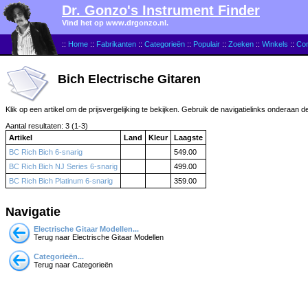
Dr. Gonzo's Instrument Finder
Vind het op www.drgonzo.nl.
::
Home
::
Fabrikanten
::
Categorieën
::
Populair
::
Zoeken
::
Winkels
::
Con
Bich Electrische Gitaren
Klik op een artikel om de prijsvergelijking te bekijken. Gebruik de navigatielinks onderaan d
Aantal resultaten: 3 (1-3)
Artikel
Land
Kleur
Laagste
BC Rich Bich 6-snarig
549.00
BC Rich Bich NJ Series 6-snarig
499.00
BC Rich Bich Platinum 6-snarig
359.00
Navigatie
Electrische Gitaar Modellen...
Terug naar Electrische Gitaar Modellen
Categorieën...
Terug naar Categorieën