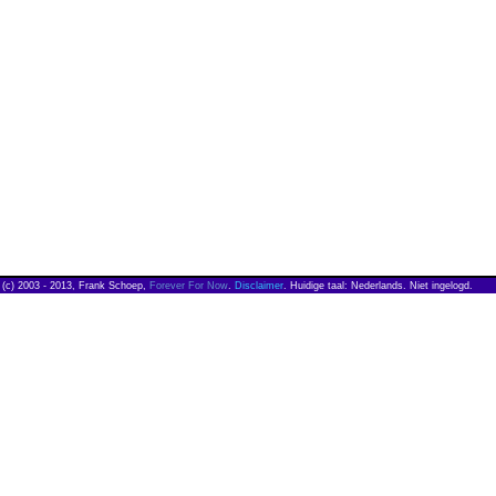
(c) 2003 - 2013, Frank Schoep,
Forever For Now
.
Disclaimer
. Huidige taal: Nederlands. Niet ingelogd.