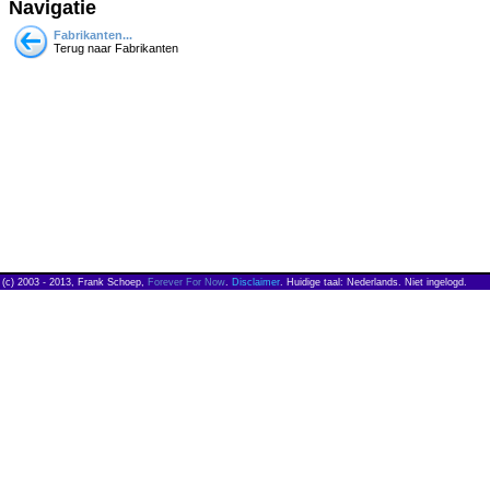
Navigatie
Fabrikanten...
Terug naar Fabrikanten
(c) 2003 - 2013, Frank Schoep,
Forever For Now
.
Disclaimer
. Huidige taal: Nederlands. Niet ingelogd.