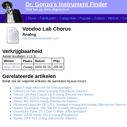
Dr. Gonzo's Instrument Finder
Vind het op www.drgonzo.nl.
::
Home
::
Fabrikanten
::
Categorieën
::
Populair
::
Zoeken
::
Winkels
::
Con
Voodoo Lab Chorus
Analog
http://www.voodoolab.com
Verkrijgbaarheid
Aantal resultaten: 1 (1-1)
Winkel
Plaats
Datum
Prijs
Mupo Music
Zwaag
2004-09-15
205.00
Gerelateerde artikelen
Bekijk ook de volgende artikelen die aansluiten bij jouw keuze:
Digitech Multi-effect RP-80 (Effectpedalen)
Gibson Les Paul Junior 6-snarig (Electrische Gitaren)
Gibson Les Paul Classic LB 6-snarig (Electrische Gitaren)
Ibanez RG 3120 6-snarig (Electrische Gitaren)
Ibanez RG 2620 6-snarig (Electrische Gitaren)
Richwood Launcher RE-125 L Standard 6-snarig linkshandig (Electrische Gitaren)
Ibanez Soundgear (SR) 500 BS 4-snarig (Basgitaren)
Danelectro Tuner DT-1 Dan-O-Matic (Effectpedalen)
Ibanez GAXB Series 150 4-snarig (Basgitaren)
Ibanez GRX 70 6-snarig (Electrische Gitaren)