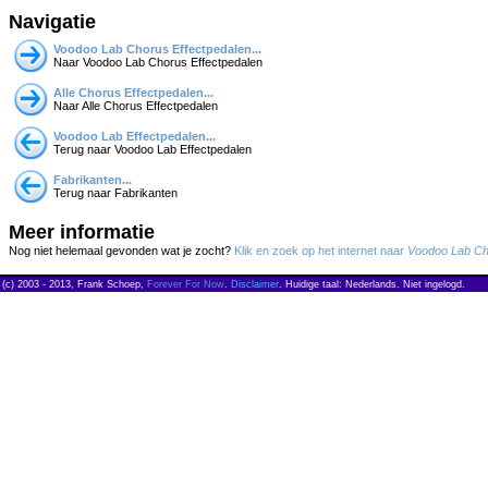
Navigatie
Voodoo Lab Chorus Effectpedalen...
Naar Voodoo Lab Chorus Effectpedalen
Alle Chorus Effectpedalen...
Naar Alle Chorus Effectpedalen
Voodoo Lab Effectpedalen...
Terug naar Voodoo Lab Effectpedalen
Fabrikanten...
Terug naar Fabrikanten
Meer informatie
Nog niet helemaal gevonden wat je zocht?
Klik en zoek op het internet naar
Voodoo Lab Ch
(c) 2003 - 2013, Frank Schoep,
Forever For Now
.
Disclaimer
. Huidige taal: Nederlands. Niet ingelogd.